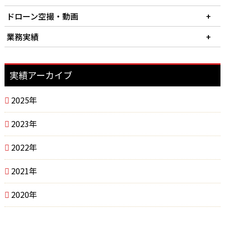
【ジェリ缶ホルダー】ジムニー用のタンクとして
ドローン空撮・動画
2023/05/14
2023/04/27
【新発売のドローン】SG906miniSE-EVOとSG908maxになり
【FZ250】ヘッドカバーカスタムペイント
業務実績
ます
2025/03/05
【メディア掲載】動画制作/映像制作のマッチングプラットフォ
2023/03/27
2023/04/27
ーム「VideoWorks」にてRSプロダクトが紹介されました！
2025/03/05
【アーリースターズさま】ハヤブサのリア周りカスタム
【CetusX レーシングドローン】100g以下で登録不要
【メディア掲載】動画制作/映像制作のマッチングプラットフォ
実績アーカイブ
2023/08/15
ーム「VideoWorks」にてRSプロダクトが紹介されました！
2023/04/04
【住友林業さま】モデルルーム2棟目の撮影ご依頼
「大東建託さま」大州に5階建て物件の撮影PV 球場がみえま
2023/08/15
2025年
した
2023/05/14
【住友林業さま】モデルルーム2棟目の撮影ご依頼
【新発売のドローン】SG906miniSE-EVOとSG908maxになり
2023年
ます
2023/05/27
【ジェリ缶ホルダー】ジムニー用のタンクとして
2022年
2021年
2020年