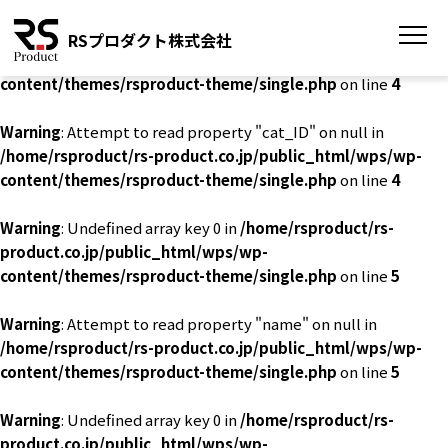
Warning
: Undefined array key 0 in
/home/rsproduct/rs-
RSプロダクト株式会社
product.co.jp/public_html/wps/wp-
content/themes/rsproduct-theme/single.php
on line
4
Warning
: Attempt to read property "cat_ID" on null in
/home/rsproduct/rs-product.co.jp/public_html/wps/wp-
content/themes/rsproduct-theme/single.php
on line
4
Warning
: Undefined array key 0 in
/home/rsproduct/rs-
product.co.jp/public_html/wps/wp-
content/themes/rsproduct-theme/single.php
on line
5
Warning
: Attempt to read property "name" on null in
/home/rsproduct/rs-product.co.jp/public_html/wps/wp-
content/themes/rsproduct-theme/single.php
on line
5
Warning
: Undefined array key 0 in
/home/rsproduct/rs-
product.co.jp/public_html/wps/wp-